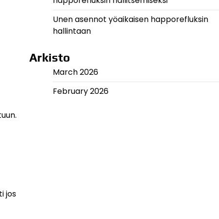
happorefluksin hallitsemiseksi
Unen asennot yöaikaisen happorefluksin
hallintaan
Arkisto
March 2026
February 2026
tuun.
i jos