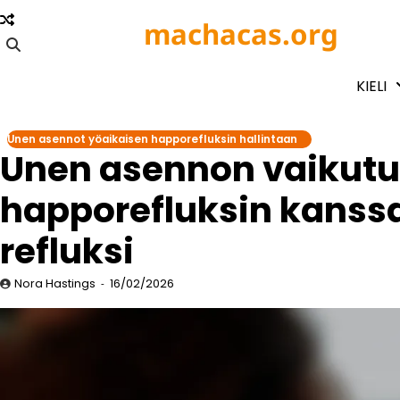
Skip
machacas.org
to
content
KIELI
Unen asennot yöaikaisen happorefluksin hallintaan
Unen asennon vaikutu
happorefluksin kanss
refluksi
Nora Hastings
16/02/2026