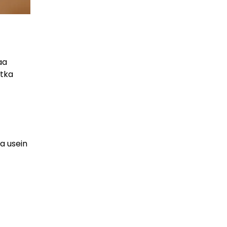
aa
otka
a usein