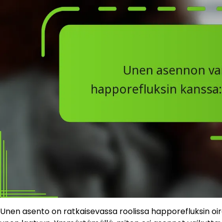
Unen asento on ratkaisevassa roolissa happorefluksin oi