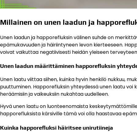
Millainen on unen laadun ja happoreflu
Unen laadun ja happorefluksin välinen suhde on merkittävä,
epämukavuuden ja häiriintyneen levon kierteeseen. Happore
voivat vaikuttaa negatiivisesti heidän yleiseen terveyteens
Unen laadun määrittäminen happorefluksin yhteyd
Unen laatu viittaa siihen, kuinka hyvin henkilö nukkuu, muka
puuttuminen. Happorefluksin yhteydessä unen laatu voi kär
heräämisiin ja vaikeuksiin nukahtaa uudelleen.
Hyvä unen laatu on luonteenomaista keskeytymättömille un
happorefluksista kärsiville tämä voi olla haastavaa epämuka
Kuinka happorefluksi häiritsee unirutiineja