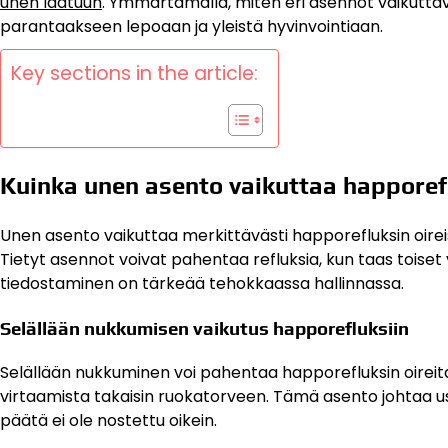
unen laatuun
. Ymmärtämällä, miten eri asennot vaikuttavat 
parantaakseen lepoaan ja yleistä hyvinvointiaan.
Key sections in the article:
Kuinka unen asento vaikuttaa happorefl
Unen asento vaikuttaa merkittävästi happorefluksin oirei
Tietyt asennot voivat pahentaa refluksia, kun taas toiset 
tiedostaminen on tärkeää tehokkaassa hallinnassa.
Selällään nukkumisen vaikutus happorefluksiin
Selällään nukkuminen voi pahentaa happorefluksin oire
virtaamista takaisin ruokatorveen. Tämä asento johtaa u
päätä ei ole nostettu oikein.