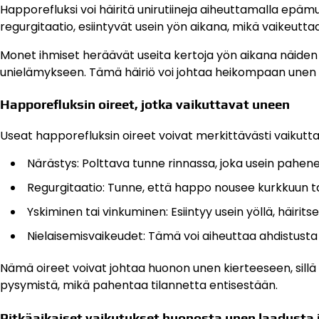
Happorefluksi voi häiritä unirutiineja aiheuttamalla epämu
regurgitaatio, esiintyvät usein yön aikana, mikä vaikeutta
Monet ihmiset heräävät useita kertoja yön aikana näiden 
unielämykseen. Tämä häiriö voi johtaa heikompaan unen
Happorefluksin oireet, jotka vaikuttavat uneen
Useat happorefluksin oireet voivat merkittävästi vaikutt
Närästys: Polttava tunne rinnassa, joka usein pahen
Regurgitaatio: Tunne, että happo nousee kurkkuun ta
Yskiminen tai vinkuminen: Esiintyy usein yöllä, häirits
Nielaisemisvaikeudet: Tämä voi aiheuttaa ahdistust
Nämä oireet voivat johtaa huonon unen kierteeseen, sill
pysymistä, mikä pahentaa tilannetta entisestään.
Pitkäaikaiset vaikutukset huonosta unen laadusta 