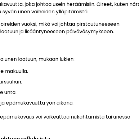
kavuutta, joka johtaa usein heräämisiin. Oireet, kuten när
a syvän unen vaiheiden ylläpitämistä.
oireiden vuoksi, mikä voi johtaa pirstoutuneeseen
 laatuun ja lisääntyneeseen päiväväsymykseen.
aa unen laatuun, mukaan lukien:
ee makuulla.
i suuhun.
ee unta.
a ja epämukavuutta yön aikana.
ä epämukavuus voi vaikeuttaa nukahtamista tai unessa
johtuen refluksista