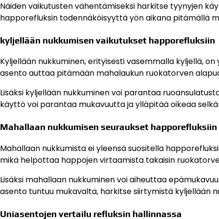
Näiden vaikutusten vähentämiseksi harkitse tyynyjen kä
happorefluksin todennäköisyyttä yön aikana pitämällä m
kyljellään nukkumisen vaikutukset happorefluksiin
Kyljellään nukkuminen, erityisesti vasemmalla kyljellä, on 
asento auttaa pitämään mahalaukun ruokatorven alapuo
Lisäksi kyljellään nukkuminen voi parantaa ruoansulatust
käyttö voi parantaa mukavuutta ja ylläpitää oikeaa selk
Mahallaan nukkumisen seuraukset happorefluksiin
Mahallaan nukkumista ei yleensä suositella happorefluksis
mikä helpottaa happojen virtaamista takaisin ruokatorv
Lisäksi mahallaan nukkuminen voi aiheuttaa epämukavuutta
asento tuntuu mukavalta, harkitse siirtymistä kyljellään
Uniasentojen vertailu refluksin hallinnassa