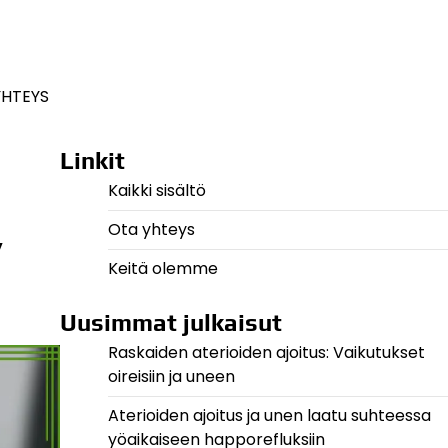
YHTEYS
Linkit
Kaikki sisältö
,
Ota yhteys
Keitä olemme
Uusimmat julkaisut
Raskaiden aterioiden ajoitus: Vaikutukset
oireisiin ja uneen
Aterioiden ajoitus ja unen laatu suhteessa
yöaikaiseen happorefluksiin