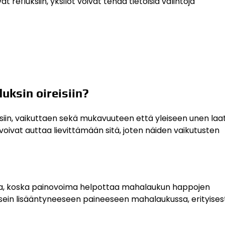
refluksiin, yksilöt voivat tehdä tietoisia valintoja
uksin oireisiin?
siin, vaikuttaen sekä mukavuuteen että yleiseen unen laa
voivat auttaa lievittämään sitä, joten näiden vaikutusten
ita, koska painovoima helpottaa mahalaukun happojen
sein lisääntyneeseen paineeseen mahalaukussa, erityisest