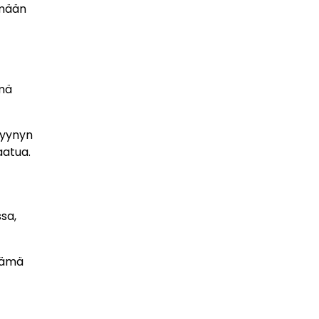
ämään
ämä
tyynyn
aatua.
sa,
 tämä