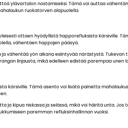
yttöä ylävartalon nostamiseksi. Tämä voi auttaa vähent
ahalaukun ruokatorven alapuolella.
yleisesti ottaen hyödyllistä happorefluksista kärsiville. T
lella, vähentäen happojen pääsyä.
a ja vähentää yön aikana esiintyvää närästystä. Tukevan 
ärangan linjausta, mikä edelleen edistää parempaa unen l
ta kärsiville. Tämä asento voi lisätä painetta mahalaukus
een.
 ja kipua niskassa ja selässä, mikä voi häiritä unta. Jos
 nukkumiseen paremman refluksinhallinnan vuoksi.