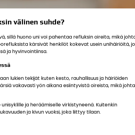
ksin välinen suhde?
 sillä huono uni voi pahentaa refluksin oireita, mikä joht
fluksista kärsivät henkilöt kokevat usein unihäiriöitä, j
ä ja hyvinvointiinsa.
essä
an lukien tekijät kuten kesto, rauhallisuus ja häiriöiden
siä vakavasti yön aikana esiintyvistä oireista, mikä johta
isyklille ja heräämiselle virkistyneenä. Kuitenkin
vuuden ja kivun vuoksi, joka liittyy tilaan.