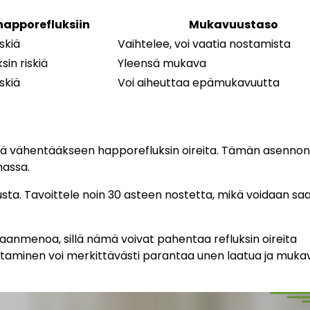
happorefluksiin
Mukavuustaso
iskiä
Vaihtelee, voi vaatia nostamista
in riskiä
Yleensä mukava
iskiä
Voi aiheuttaa epämukavuutta
llä vähentääkseen happorefluksin oireita. Tämän asennon
nassa.
usta. Tavoittele noin 30 asteen nostetta, mikä voidaan sa
umaanmenoa, sillä nämä voivat pahentaa refluksin oireita
ttaminen voi merkittävästi parantaa unen laatua ja muka