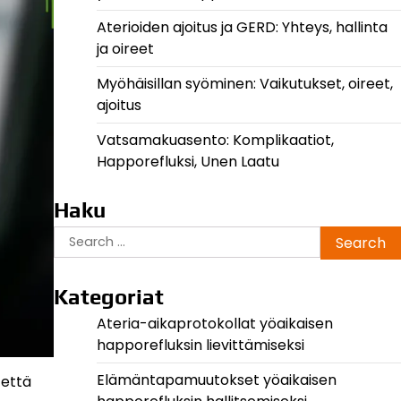
Aterioiden ajoitus ja GERD: Yhteys, hallinta
ja oireet
Myöhäisillan syöminen: Vaikutukset, oireet,
ajoitus
Vatsamakuasento: Komplikaatiot,
Happorefluksi, Unen Laatu
Haku
Search
for:
Kategoriat
Ateria-aikaprotokollat yöaikaisen
happorefluksin lievittämiseksi
Elämäntapamuutokset yöaikaisen
 että