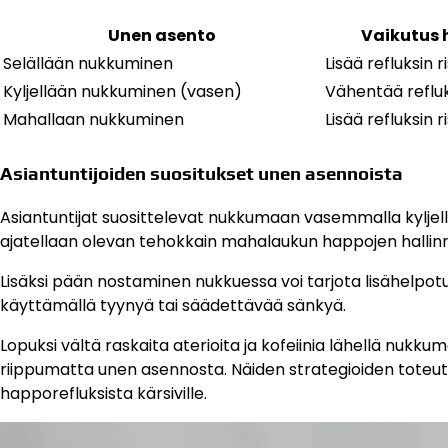
Unen asento
Vaikutus 
Selällään nukkuminen
Lisää refluksin r
Kyljellään nukkuminen (vasen)
Vähentää refluks
Mahallaan nukkuminen
Lisää refluksin r
Asiantuntijoiden suositukset unen asennoista
Asiantuntijat suosittelevat nukkumaan vasemmalla kylje
ajatellaan olevan tehokkain mahalaukun happojen hallin
Lisäksi pään nostaminen nukkuessa voi tarjota lisähelpot
käyttämällä tyynyä tai säädettävää sänkyä.
Lopuksi vältä raskaita aterioita ja kofeiinia lähellä nukk
riippumatta unen asennosta. Näiden strategioiden toteu
happorefluksista kärsiville.