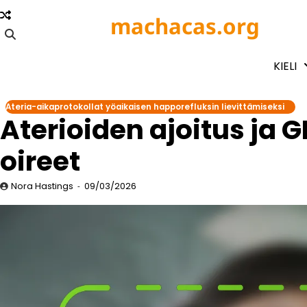
Skip
machacas.org
to
content
KIELI
Ateria-aikaprotokollat yöaikaisen happorefluksin lievittämiseksi
Aterioiden ajoitus ja G
oireet
Nora Hastings
09/03/2026