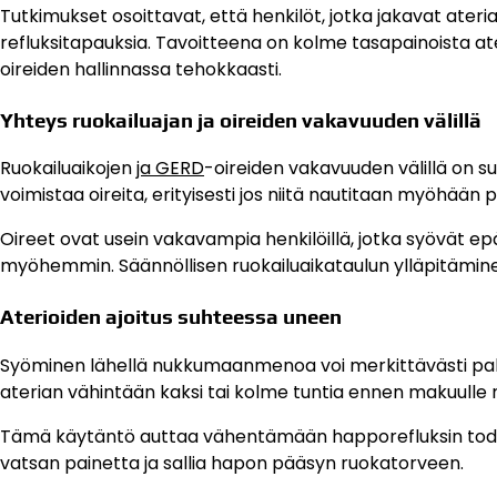
Tutkimukset osoittavat, että henkilöt, jotka jakavat ate
refluksitapauksia. Tavoitteena on kolme tasapainoista ateri
oireiden hallinnassa tehokkaasti.
Yhteys ruokailuajan ja oireiden vakavuuden välillä
Ruokailuaikojen
ja GERD
-oireiden vakavuuden välillä on s
voimistaa oireita, erityisesti jos niitä nautitaan myöhään p
Oireet ovat usein vakavampia henkilöillä, jotka syövät epä
myöhemmin. Säännöllisen ruokailuaikataulun ylläpitäminen
Aterioiden ajoitus suhteessa uneen
Syöminen lähellä nukkumaanmenoa voi merkittävästi pahen
aterian vähintään kaksi tai kolme tuntia ennen makuulle 
Tämä käytäntö auttaa vähentämään happorefluksin todenn
vatsan painetta ja sallia hapon pääsyn ruokatorveen.