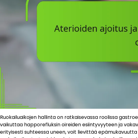
Ruokailuaikojen hallinta on ratkaisevassa roolissa gastroe
vaikuttaa happorefluksin oireiden esiintyvyyteen ja vakavu
erityisesti suhteessa uneen, voit lievittää epämukavuutt