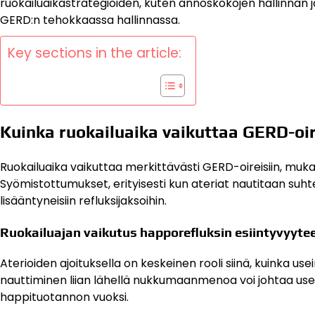
ruokailuaikastrategioiden, kuten annoskokojen hallinnan 
GERD:n tehokkaassa hallinnassa.
Key sections in the article:
Kuinka ruokailuaika vaikuttaa GERD-oir
Ruokailuaika vaikuttaa merkittävästi GERD-oireisiin, muk
Syömistottumukset, erityisesti kun ateriat nautitaan su
lisääntyneisiin refluksijaksoihin.
Ruokailuajan vaikutus happorefluksin esiintyvyyte
Aterioiden ajoituksella on keskeinen rooli siinä, kuinka us
nauttiminen liian lähellä nukkumaanmenoa voi johtaa usea
happituotannon vuoksi.