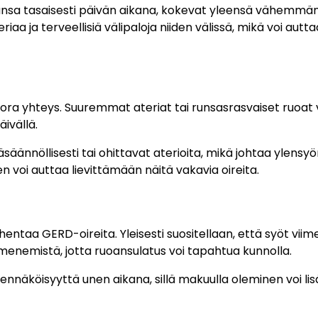
riansa tasaisesti päivän aikana, kokevat yleensä vähemmä
aa ja terveellisiä välipaloja niiden välissä, mikä voi autta
uora yhteys. Suuremmat ateriat tai runsasrasvaiset ruoat 
äivällä.
säännöllisesti tai ohittavat aterioita, mikä johtaa ylensyö
 voi auttaa lievittämään näitä vakavia oireita.
taa GERD-oireita. Yleisesti suositellaan, että syöt viim
menemistä, jotta ruoansulatus voi tapahtua kunnolla.
äköisyyttä unen aikana, sillä makuulla oleminen voi lis