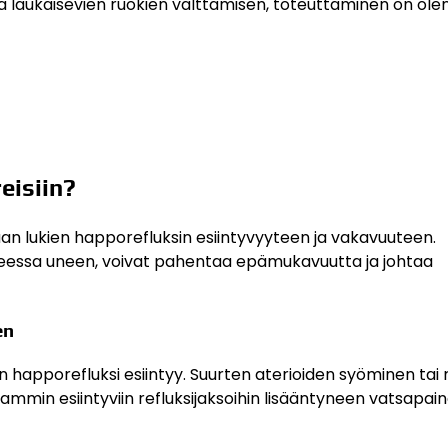
ja laukaisevien ruokien välttämisen, toteuttaminen on ole
eisiin?
aan lukien happorefluksin esiintyvyyteen ja vakavuuteen.
hteessa uneen, voivat pahentaa epämukavuutta ja johtaa
en
ein happorefluksi esiintyy. Suurten aterioiden syöminen tai
mmin esiintyviin refluksijaksoihin lisääntyneen vatsapain