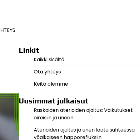
YHTEYS
Linkit
Kaikki sisältö
Ota yhteys
Keitä olemme
Uusimmat julkaisut
Raskaiden aterioiden ajoitus: Vaikutukset
oireisiin ja uneen
Aterioiden ajoitus ja unen laatu suhteessa
yöaikaiseen happorefluksiin