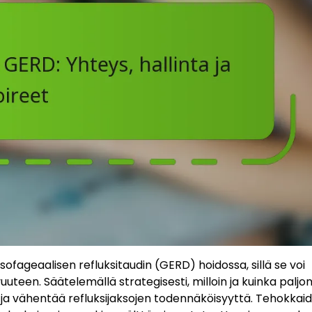
sofageaalisen refluksitaudin (GERD) hoidossa, sillä se voi
uteen. Säätelemällä strategisesti, milloin ja kuinka paljon
a ja vähentää refluksijaksojen todennäköisyyttä. Tehokkai