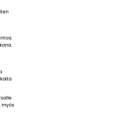
iten
antoa.
kana.
a
skaita
salle
oi myös