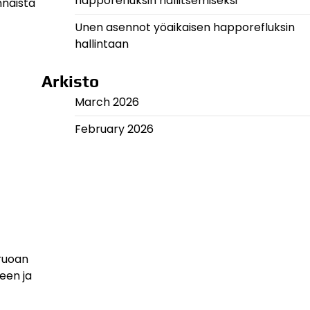
happorefluksin hallitsemiseksi
nnaista
Unen asennot yöaikaisen happorefluksin
hallintaan
Arkisto
March 2026
February 2026
 ruoan
een ja