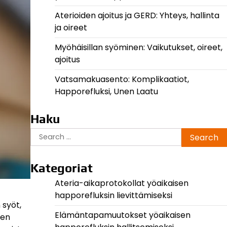
Aterioiden ajoitus ja GERD: Yhteys, hallinta
ja oireet
Myöhäisillan syöminen: Vaikutukset, oireet,
ajoitus
Vatsamakuasento: Komplikaatiot,
Happorefluksi, Unen Laatu
Haku
Search
for:
Kategoriat
Ateria-aikaprotokollat yöaikaisen
happorefluksin lievittämiseksi
 syöt,
Elämäntapamuutokset yöaikaisen
den