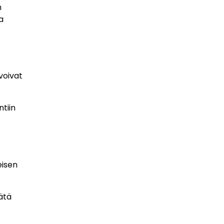
n
a
voivat
ntiin
eisen
ätä