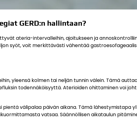
egiat GERD:n hallintaan?
yvät ateria-intervalleihin, ajoitukseen ja annoskontrollii
paljon syöt, voit merkittävästi vähentää gastroesofageaali
leihin, yleensä kolmen tai neljän tunnin välein. Tämä autta
fluksin todennäköisyyttä. Aterioiden ohittaminen voi joh
si pientä välipalaa päivän aikana. Tämä lähestymistapa yl
likuormittamasta vatsaa. Säännöllisen aikataulun pitämin