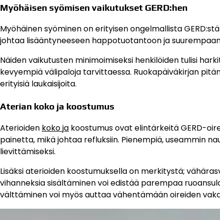
Myöhäisen syömisen vaikutukset GERD:hen
Myöhäinen syöminen on erityisen ongelmallista GERD:stä
johtaa lisääntyneeseen happotuotantoon ja suurempaan to
Näiden vaikutusten minimoimiseksi henkilöiden tulisi harkit
kevyempiä välipaloja tarvittaessa. Ruokapäiväkirjan pitäm
erityisiä laukaisijoita.
Aterian koko ja koostumus
Aterioiden
koko ja
koostumus ovat elintärkeitä GERD-oireid
painetta, mikä johtaa refluksiin. Pienempiä, useammin na
lievittämiseksi.
Lisäksi aterioiden koostumuksella on merkitystä; vähärasva
vihanneksia sisältäminen voi edistää parempaa ruoansul
välttäminen voi myös auttaa vähentämään oireiden vaka