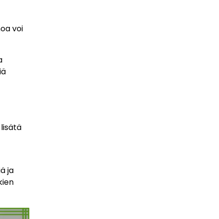
oa voi
a
iä
lisätä
ä ja
kien