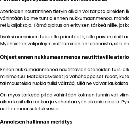
Aterioiden nauttiminen tietyin aikoin voi tarjota oireiden li
vähintään kolme tuntia ennen nukkumaanmenoa, mahdolli
refluksijaksoja. Tämä ajoitus on erityisen tärkeä niille, jo
Lisäksi aamiainen tulisi olla prioriteetti, sillä päivän al
Myöhäisten välipalojen välttäminen on olennaista, sillä 
Ohjeet ennen nukkumaanmenoa nautittaville aterioi
Ennen nukkumaanmenoa nautittavien aterioiden tulisi olla ke
minimoituu. Matalarasvaiset ja vähähappoiset ruoat, kuten
tai mausteisia ruokia tulisi välttää, sillä ne voivat laukaista 
On myös tärkeää pitää vähintään kolmen tunnin väli
viim
aikaa käsitellä ruokaa ja vähentää yön aikaisia oireita.
auttaa ruoansulatuksessa.
Annoksen hallinnan merkitys