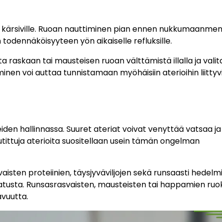
 kärsiville. Ruoan nauttiminen pian ennen nukkumaanmen
dennäköisyyteen yön aikaiselle refluksille.
a raskaan tai mausteisen ruoan välttämistä illalla ja valit
inen voi auttaa tunnistamaan myöhäisiin aterioihin liittyv
en hallinnassa. Suuret ateriat voivat venyttää vatsaa ja 
utittuja aterioita suositellaan usein tämän ongelman
isten proteiinien, täysjyväviljojen sekä runsaasti hedelmi
atusta. Runsasrasvaisten, mausteisten tai happamien ruo
vuutta.