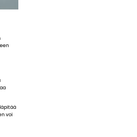
n
seen
a
taa
läpitää
en voi