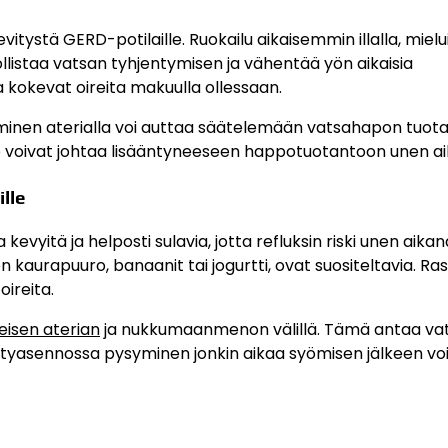
evitystä GERD-potilaille. Ruokailu aikaisemmin illalla, mielu
staa vatsan tyhjentymisen ja vähentää yön aikaisia
tka kokevat oireita makuulla ollessaan.
oittaminen aterialla voi auttaa säätelemään vatsahapon tuot
ne voivat johtaa lisääntyneeseen happotuotantoon unen ai
lle
vyitä ja helposti sulavia, jotta refluksin riski unen aikan
 kaurapuuro, banaanit tai jogurtti, ovat suositeltavia. Ra
oireita.
eisen aterian
ja nukkumaanmenon välillä. Tämä antaa vat
 Pystyasennossa pysyminen jonkin aikaa syömisen jälkeen v