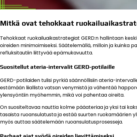
Mitkä ovat tehokkaat ruokailuaikastrat
Tehokkaat ruokailuaikastrategiat GERD:n hallintaan keskitt
oireiden minimoimiseksi. Säätelemällä, milloin ja kuinka 
refluksitautiin liittyvää epämukavuutta.
Suositellut ateria-intervalit GERD-potilaille
GERD-potilaiden tulisi pyrkiä säännöllisiin ateria-interval
estämään liiallista vatsan venymistä ja vähentää happore
ylensyöntiin myöhemmin, mikä voi pahentaa oireita.
On suositeltavaa nauttia kolme pääateriaa ja yksi tai kak
tasaista ruoansulatusta ja estää suurten ruokamäärien y
myös auttaa säätelemään ruoansulatusprosesseja.
Parhaat ajat syödä oireiden lievittämiseksi