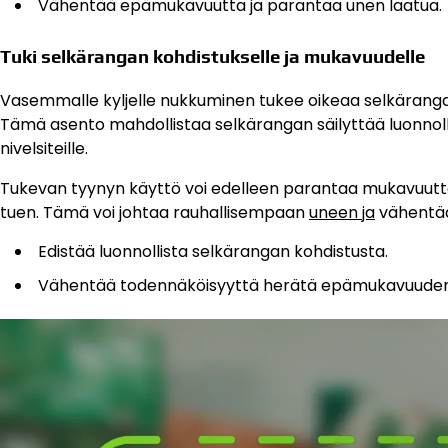
Vähentää epämukavuutta ja parantaa unen laatua.
Tuki selkärangan kohdistukselle ja mukavuudelle
Vasemmalle kyljelle nukkuminen tukee oikeaa selkärangan
Tämä asento mahdollistaa selkärangan säilyttää luonnolli
nivelsiteille.
Tukevan tyynyn käyttö voi edelleen parantaa mukavuutta j
tuen. Tämä voi johtaa rauhallisempaan
uneen ja
vähentää 
Edistää luonnollista selkärangan kohdistusta.
Vähentää todennäköisyyttä herätä epämukavuuden