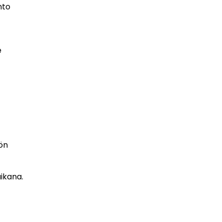
nto
e
iön
ikana.