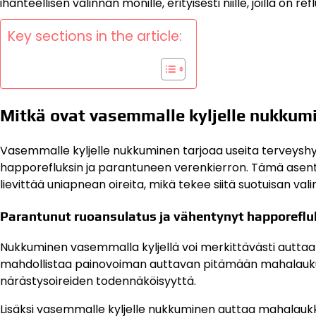
ihanteellisen valinnan monille, erityisesti niille, joilla on re
Key sections in the article:
Mitkä ovat vasemmalle kyljelle nukkum
Vasemmalle kyljelle nukkuminen tarjoaa useita terveysh
happorefluksin ja parantuneen verenkierron. Tämä asen
lievittää uniapnean oireita, mikä tekee siitä suotuisan val
Parantunut ruoansulatus ja vähentynyt happoreflu
Nukkuminen vasemmalla kyljellä voi merkittävästi autta
mahdollistaa painovoiman auttavan pitämään mahalauku
närästysoireiden todennäköisyyttä.
Lisäksi vasemmalle kyljelle nukkuminen auttaa mahalau