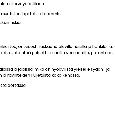
latusterveydentilaan.
ea suoliston läpi tehokkaammin.
sin riskiä.
a, erityisesti raskaana olevilla naisilla ja henkilöillä, j
keho vähentää painetta suurilta verisuonilta, parantaen
sa ja jaloissa, mikä on hyödyllistä yleiselle sydän- ja
 ja ravinteiden kuljetusta koko kehossa.
tta aortassa.