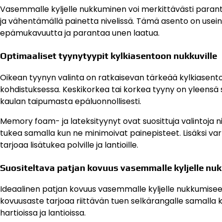
Vasemmalle kyljelle nukkuminen voi merkittävästi para
ja vähentämällä painetta nivelissä. Tämä asento on usein su
epämukavuutta ja parantaa unen laatua.
Optimaaliset tyynytyypit kylkiasentoon nukkuville
Oikean tyynyn valinta on ratkaisevan tärkeää kylkiasentoo
kohdistuksessa. Keskikorkea tai korkea tyyny on yleensä suo
kaulan taipumasta epäluonnollisesti.
Memory foam- ja lateksityynyt ovat suosittuja valintoja 
tukea samalla kun ne minimoivat painepisteet. Lisäksi varta
tarjoaa lisätukea polville ja lantioille.
Suositeltava patjan kovuus vasemmalle kyljelle nu
Ideaalinen patjan kovuus vasemmalle kyljelle nukkumisee
kovuusaste tarjoaa riittävän tuen selkärangalle samalla ku
hartioissa ja lantioissa.