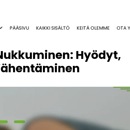
PÄÄSIVU
KAIKKI SISÄLTÖ
KEITÄ OLEMME
OTA 
Nukkuminen: Hyödyt,
 Vähentäminen