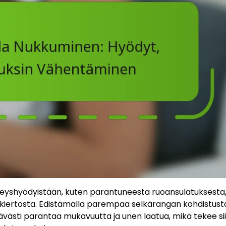
eyshyödyistään, kuten parantuneesta ruoansulatuksesta
iertosta. Edistämällä parempaa selkärangan kohdistusta
västi parantaa mukavuutta ja unen laatua, mikä tekee si