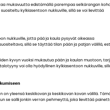
ntaa mukavuutta edistämällä parempaa selkärangan kohd
ositeltu kylkiasentoon nukkuville, sillä se voi lievittää
n nukkuville, jotta pää ja kaula pysyvät oikeassa
siteltava, sillä se täyttää tilan pään ja patjan välillä, e
niiden kyvyn vuoksi mukautua pään ja kaulan muotoon, tar
lotyyny voi olla hyödyllinen kylkiasentoon nukkuville, sill
kkumiseen
n on yleensä keskikovan ja keskikovan kovan välillä. Täm
n se sallii jonkin verran pehmeyttä, joka lievittää painet