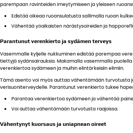
parempaan ravinteiden imeytymiseen ja yleiseen ruoansu
Edistää oikeaa ruoansulatusta sallimalla ruoan kulk
Vähentää yöaikaisten närästysoireiden ja happorefluk
Parantunut verenkierto ja sydämen terveys
Vasemmalle kyljelle nukkuminen edistää parempaa verenkierto
tiettyjä sydänsairauksia. Makamalla vasemmalla puolella 
verenkiertoa sydämeen ja muihin elintärkeisiin elimiin.
Tämä asento voi myös auttaa vähentämään turvotusta jalois
verisuoniterveydelle. Parantunut verenkierto tukee hapen
Parantaa verenkiertoa sydämeen ja vähentää paine
Voi auttaa vähentämään turvotusta raajoissa.
Vähentynyt kuorsaus ja uniapnean oireet