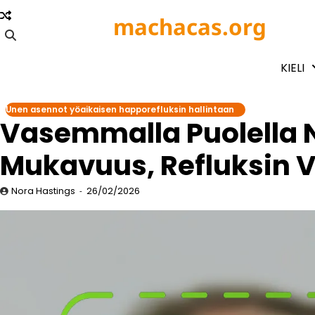
Skip
machacas.org
to
content
KIELI
Unen asennot yöaikaisen happorefluksin hallintaan
Vasemmalla Puolella 
Mukavuus, Refluksin
Nora Hastings
26/02/2026