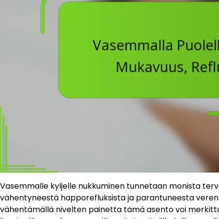
Vasemmalle kyljelle nukkuminen tunnetaan monista terv
vähentyneestä happorefluksista ja parantuneesta verenk
vähentämällä nivelten painetta tämä asento voi merkittä