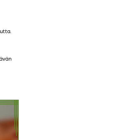
utta.
tävän