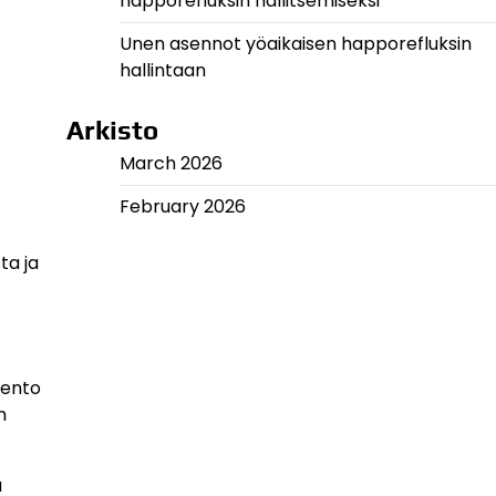
happorefluksin hallitsemiseksi
Unen asennot yöaikaisen happorefluksin
hallintaan
Arkisto
March 2026
February 2026
ta ja
sento
n
a