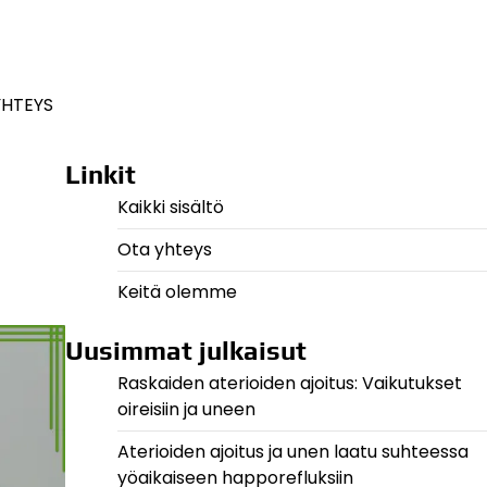
YHTEYS
Linkit
Kaikki sisältö
Ota yhteys
Keitä olemme
Uusimmat julkaisut
Raskaiden aterioiden ajoitus: Vaikutukset
oireisiin ja uneen
Aterioiden ajoitus ja unen laatu suhteessa
yöaikaiseen happorefluksiin