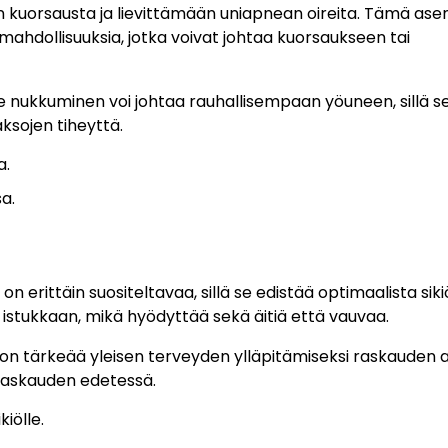
kuorsausta ja lievittämään uniapnean oireita. Tämä ase
ahdollisuuksia, jotka voivat johtaa kuorsaukseen tai
lle nukkuminen voi johtaa rauhallisempaan yöuneen, sillä s
ksojen tiheyttä.
a.
a.
n erittäin suositeltavaa, sillä se edistää optimaalista sik
stukkaan, mikä hyödyttää sekä äitiä että vauvaa.
n tärkeää yleisen terveyden ylläpitämiseksi raskauden a
askauden edetessä.
iölle.