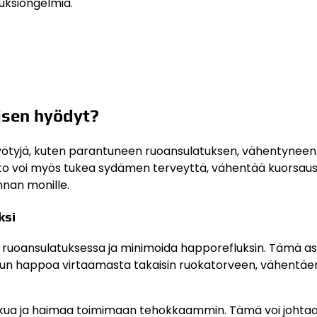
fluksiongelmia.
isen hyödyt?
yötyjä, kuten parantuneen ruoansulatuksen, vähentyneen
to voi myös tukea sydämen terveyttä, vähentää kuorsaus
innan monille.
ksi
a ruoansulatuksessa ja minimoida happorefluksin. Tämä a
n happoa virtaamasta takaisin ruokatorveen, vähentäe
kkua ja haimaa toimimaan tehokkaammin. Tämä voi johta