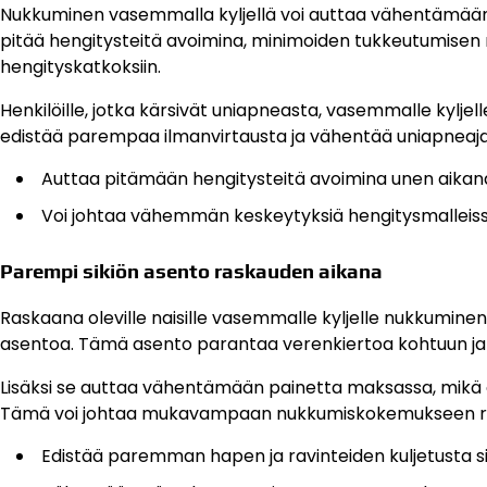
Nukkuminen vasemmalla kyljellä voi auttaa vähentämään 
pitää hengitysteitä avoimina, minimoiden tukkeutumisen m
hengityskatkoksiin.
Henkilöille, jotka kärsivät uniapneasta, vasemmalle kylje
edistää parempaa ilmanvirtausta ja vähentää uniapneaja
Auttaa pitämään hengitysteitä avoimina unen aikan
Voi johtaa vähemmän keskeytyksiä hengitysmalleiss
Parempi sikiön asento raskauden aikana
Raskaana oleville naisille vasemmalle kyljelle nukkuminen o
asentoa. Tämä asento parantaa verenkiertoa kohtuun ja i
Lisäksi se auttaa vähentämään painetta maksassa, mikä o
Tämä voi johtaa mukavampaan nukkumiskokemukseen r
Edistää paremman hapen ja ravinteiden kuljetusta sik