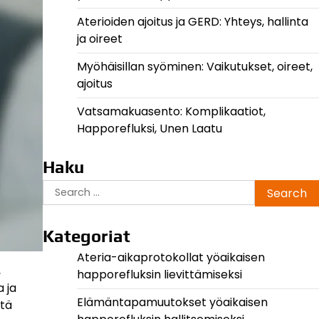
Aterioiden ajoitus ja GERD: Yhteys, hallinta
ja oireet
Myöhäisillan syöminen: Vaikutukset, oireet,
ajoitus
Vatsamakuasento: Komplikaatiot,
Happorefluksi, Unen Laatu
Haku
Search
for:
Kategoriat
Ateria-aikaprotokollat yöaikaisen
,
happorefluksin lievittämiseksi
 ja
Elämäntapamuutokset yöaikaisen
itä