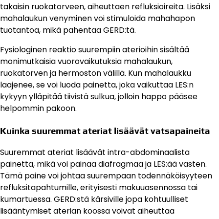
takaisin ruokatorveen, aiheuttaen refluksioireita. Lisäksi
mahalaukun venyminen voi stimuloida mahahapon
tuotantoa, mikä pahentaa GERD:tä.
Fysiologinen reaktio suurempiin aterioihin sisältää
monimutkaisia vuorovaikutuksia mahalaukun,
ruokatorven ja hermoston välillä. Kun mahalaukku
laajenee, se voi luoda painetta, joka vaikuttaa LES:n
kykyyn ylläpitää tiivistä sulkua, jolloin happo pääsee
helpommin pakoon.
Kuinka suuremmat ateriat lisäävät vatsapaineita
Suuremmat ateriat lisäävät intra-abdominaalista
painetta, mikä voi painaa diafragmaa ja LES:ää vasten.
Tämä paine voi johtaa suurempaan todennäköisyyteen
refluksitapahtumille, erityisesti makuuasennossa tai
kumartuessa. GERD:stä kärsiville jopa kohtuulliset
lisääntymiset aterian koossa voivat aiheuttaa