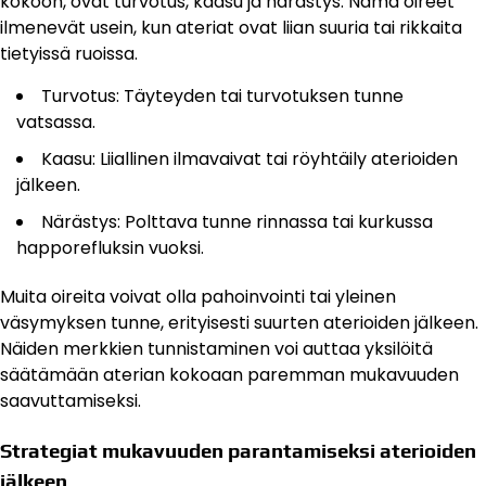
kokoon, ovat turvotus, kaasu ja närästys. Nämä oireet
ilmenevät usein, kun ateriat ovat liian suuria tai rikkaita
tietyissä ruoissa.
Turvotus: Täyteyden tai turvotuksen tunne
vatsassa.
Kaasu: Liiallinen ilmavaivat tai röyhtäily aterioiden
jälkeen.
Närästys: Polttava tunne rinnassa tai kurkussa
happorefluksin vuoksi.
Muita oireita voivat olla pahoinvointi tai yleinen
väsymyksen tunne, erityisesti suurten aterioiden jälkeen.
Näiden merkkien tunnistaminen voi auttaa yksilöitä
säätämään aterian kokoaan paremman mukavuuden
saavuttamiseksi.
Strategiat mukavuuden parantamiseksi aterioiden
jälkeen