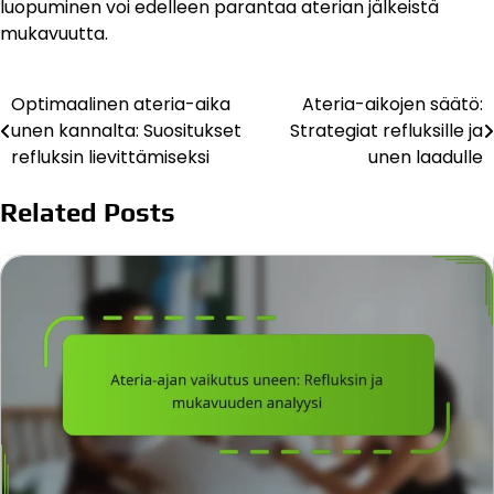
luopuminen voi edelleen parantaa aterian jälkeistä
mukavuutta.
Optimaalinen ateria-aika
Ateria-aikojen säätö:
Post
unen kannalta: Suositukset
Strategiat refluksille ja
navigation
refluksin lievittämiseksi
unen laadulle
Related Posts