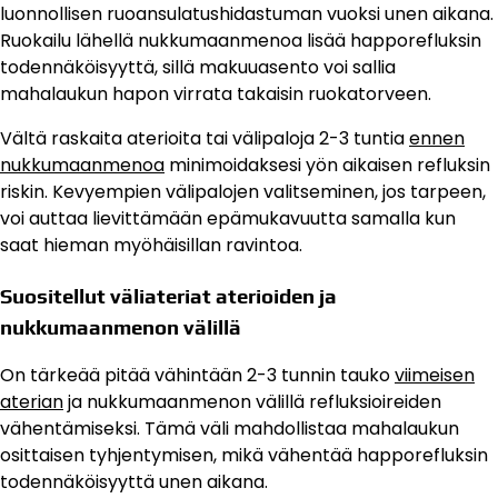
luonnollisen ruoansulatushidastuman vuoksi unen aikana.
Ruokailu lähellä nukkumaanmenoa lisää happorefluksin
todennäköisyyttä, sillä makuuasento voi sallia
mahalaukun hapon virrata takaisin ruokatorveen.
Vältä raskaita aterioita tai välipaloja 2-3 tuntia
ennen
nukkumaanmenoa
minimoidaksesi yön aikaisen refluksin
riskin. Kevyempien välipalojen valitseminen, jos tarpeen,
voi auttaa lievittämään epämukavuutta samalla kun
saat hieman myöhäisillan ravintoa.
Suositellut väliateriat aterioiden ja
nukkumaanmenon välillä
On tärkeää pitää vähintään 2-3 tunnin tauko
viimeisen
aterian
ja nukkumaanmenon välillä refluksioireiden
vähentämiseksi. Tämä väli mahdollistaa mahalaukun
osittaisen tyhjentymisen, mikä vähentää happorefluksin
todennäköisyyttä unen aikana.