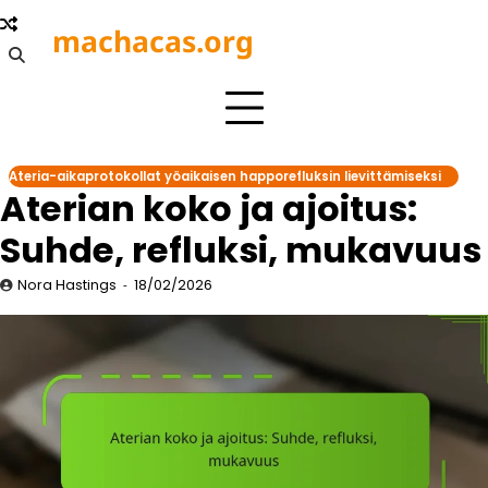
Skip
machacas.org
to
content
Ateria-aikaprotokollat yöaikaisen happorefluksin lievittämiseksi
Aterian koko ja ajoitus:
Suhde, refluksi, mukavuus
Nora Hastings
18/02/2026