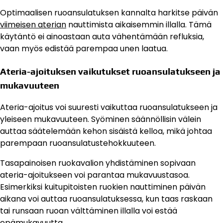
Optimaalisen ruoansulatuksen kannalta harkitse päivän
viimeisen aterian
nauttimista aikaisemmin illalla. Tämä
käytäntö ei ainoastaan auta vähentämään refluksia,
vaan myös edistää parempaa unen laatua.
Ateria-ajoituksen vaikutukset ruoansulatukseen ja
mukavuuteen
Ateria-ajoitus voi suuresti vaikuttaa ruoansulatukseen ja
yleiseen mukavuuteen. Syöminen säännöllisin välein
auttaa säätelemään kehon sisäistä kelloa, mikä johtaa
parempaan ruoansulatustehokkuuteen.
Tasapainoisen ruokavalion yhdistäminen sopivaan
ateria-ajoitukseen voi parantaa mukavuustasoa.
Esimerkiksi kuitupitoisten ruokien nauttiminen päivän
aikana voi auttaa ruoansulatuksessa, kun taas raskaan
tai runsaan ruoan välttäminen illalla voi estää
epämukavuutta.