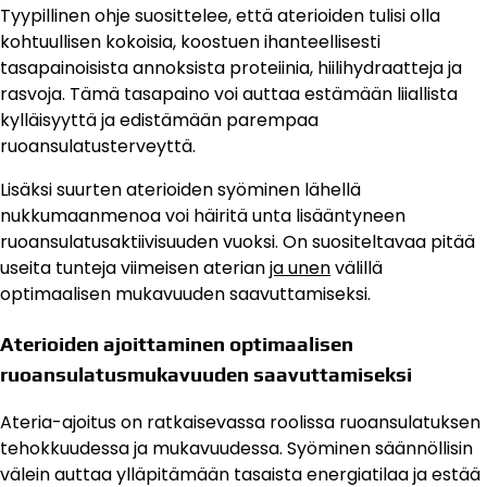
Tyypillinen ohje suosittelee, että aterioiden tulisi olla
kohtuullisen kokoisia, koostuen ihanteellisesti
tasapainoisista annoksista proteiinia, hiilihydraatteja ja
rasvoja. Tämä tasapaino voi auttaa estämään liiallista
kylläisyyttä ja edistämään parempaa
ruoansulatusterveyttä.
Lisäksi suurten aterioiden syöminen lähellä
nukkumaanmenoa voi häiritä unta lisääntyneen
ruoansulatusaktiivisuuden vuoksi. On suositeltavaa pitää
useita tunteja viimeisen aterian
ja unen
välillä
optimaalisen mukavuuden saavuttamiseksi.
Aterioiden ajoittaminen optimaalisen
ruoansulatusmukavuuden saavuttamiseksi
Ateria-ajoitus on ratkaisevassa roolissa ruoansulatuksen
tehokkuudessa ja mukavuudessa. Syöminen säännöllisin
välein auttaa ylläpitämään tasaista energiatilaa ja estää