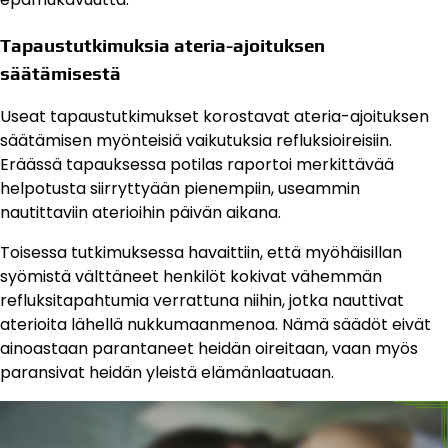
Tapaustutkimuksia ateria-ajoituksen
säätämisestä
Useat tapaustutkimukset korostavat ateria-ajoituksen
säätämisen myönteisiä vaikutuksia refluksioireisiin.
Eräässä tapauksessa potilas raportoi merkittävää
helpotusta siirryttyään pienempiin, useammin
nautittaviin aterioihin päivän aikana.
Toisessa tutkimuksessa havaittiin, että myöhäisillan
syömistä välttäneet henkilöt kokivat vähemmän
refluksitapahtumia verrattuna niihin, jotka nauttivat
aterioita lähellä nukkumaanmenoa. Nämä säädöt eivät
ainoastaan parantaneet heidän oireitaan, vaan myös
paransivat heidän yleistä elämänlaatuaan.