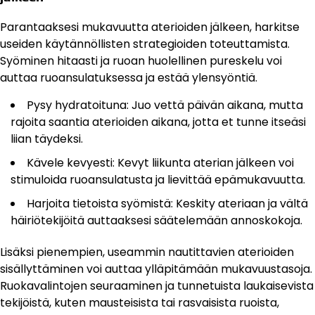
Parantaaksesi mukavuutta aterioiden jälkeen, harkitse
useiden käytännöllisten strategioiden toteuttamista.
Syöminen hitaasti ja ruoan huolellinen pureskelu voi
auttaa ruoansulatuksessa ja estää ylensyöntiä.
Pysy hydratoituna: Juo vettä päivän aikana, mutta
rajoita saantia aterioiden aikana, jotta et tunne itseäsi
liian täydeksi.
Kävele kevyesti: Kevyt liikunta aterian jälkeen voi
stimuloida ruoansulatusta ja lievittää epämukavuutta.
Harjoita tietoista syömistä: Keskity ateriaan ja vältä
häiriötekijöitä auttaaksesi säätelemään annoskokoja.
Lisäksi pienempien, useammin nautittavien aterioiden
sisällyttäminen voi auttaa ylläpitämään mukavuustasoja.
Ruokavalintojen seuraaminen ja tunnetuista laukaisevista
tekijöistä, kuten mausteisista tai rasvaisista ruoista,