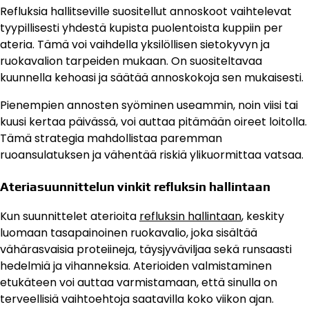
Refluksia hallitseville suositellut annoskoot vaihtelevat
tyypillisesti yhdestä kupista puolentoista kuppiin per
ateria. Tämä voi vaihdella yksilöllisen sietokyvyn ja
ruokavalion tarpeiden mukaan. On suositeltavaa
kuunnella kehoasi ja säätää annoskokoja sen mukaisesti.
Pienempien annosten syöminen useammin, noin viisi tai
kuusi kertaa päivässä, voi auttaa pitämään oireet loitolla.
Tämä strategia mahdollistaa paremman
ruoansulatuksen ja vähentää riskiä ylikuormittaa vatsaa.
Ateriasuunnittelun vinkit refluksin hallintaan
Kun suunnittelet aterioita
refluksin hallintaan
, keskity
luomaan tasapainoinen ruokavalio, joka sisältää
vähärasvaisia proteiineja, täysjyväviljaa sekä runsaasti
hedelmiä ja vihanneksia. Aterioiden valmistaminen
etukäteen voi auttaa varmistamaan, että sinulla on
terveellisiä vaihtoehtoja saatavilla koko viikon ajan.