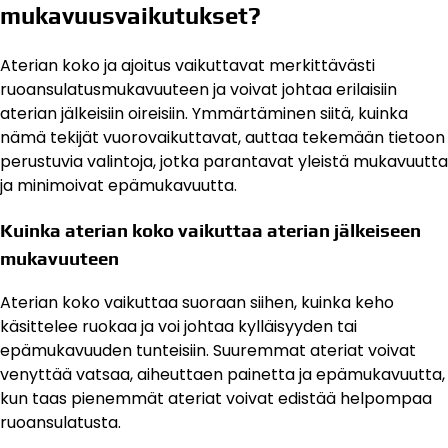
mukavuusvaikutukset?
Aterian koko ja ajoitus vaikuttavat merkittävästi
ruoansulatusmukavuuteen ja voivat johtaa erilaisiin
aterian jälkeisiin oireisiin. Ymmärtäminen siitä, kuinka
nämä tekijät vuorovaikuttavat, auttaa tekemään tietoon
perustuvia valintoja, jotka parantavat yleistä mukavuutta
ja minimoivat epämukavuutta.
Kuinka aterian koko vaikuttaa aterian jälkeiseen
mukavuuteen
Aterian koko vaikuttaa suoraan siihen, kuinka keho
käsittelee ruokaa ja voi johtaa kylläisyyden tai
epämukavuuden tunteisiin. Suuremmat ateriat voivat
venyttää vatsaa, aiheuttaen painetta ja epämukavuutta,
kun taas pienemmät ateriat voivat edistää helpompaa
ruoansulatusta.