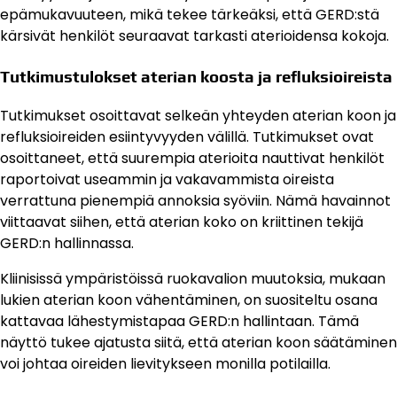
epämukavuuteen, mikä tekee tärkeäksi, että GERD:stä
kärsivät henkilöt seuraavat tarkasti aterioidensa kokoja.
Tutkimustulokset aterian koosta ja refluksioireista
Tutkimukset osoittavat selkeän yhteyden aterian koon ja
refluksioireiden esiintyvyyden välillä. Tutkimukset ovat
osoittaneet, että suurempia aterioita nauttivat henkilöt
raportoivat useammin ja vakavammista oireista
verrattuna pienempiä annoksia syöviin. Nämä havainnot
viittaavat siihen, että aterian koko on kriittinen tekijä
GERD:n hallinnassa.
Kliinisissä ympäristöissä ruokavalion muutoksia, mukaan
lukien aterian koon vähentäminen, on suositeltu osana
kattavaa lähestymistapaa GERD:n hallintaan. Tämä
näyttö tukee ajatusta siitä, että aterian koon säätäminen
voi johtaa oireiden lievitykseen monilla potilailla.