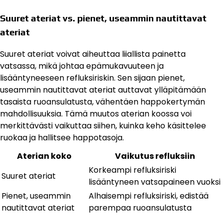
Suuret ateriat vs. pienet, useammin nautittavat
ateriat
Suuret ateriat voivat aiheuttaa liiallista painetta
vatsassa, mikä johtaa epämukavuuteen ja
lisääntyneeseen refluksiriskin. Sen sijaan pienet,
useammin nautittavat ateriat auttavat ylläpitämään
tasaista ruoansulatusta, vähentäen happokertymän
mahdollisuuksia. Tämä muutos aterian koossa voi
merkittävästi vaikuttaa siihen, kuinka keho käsittelee
ruokaa ja hallitsee happotasoja.
Aterian koko
Vaikutus refluksiin
Korkeampi refluksiriski
Suuret ateriat
lisääntyneen vatsapaineen vuoksi
Pienet, useammin
Alhaisempi refluksiriski, edistää
nautittavat ateriat
parempaa ruoansulatusta