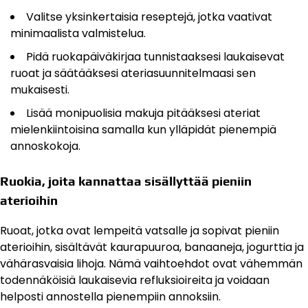
Valitse yksinkertaisia reseptejä, jotka vaativat
minimaalista valmistelua.
Pidä ruokapäiväkirjaa tunnistaaksesi laukaisevat
ruoat ja säätääksesi ateriasuunnitelmaasi sen
mukaisesti.
Lisää monipuolisia makuja pitääksesi ateriat
mielenkiintoisina samalla kun ylläpidät pienempiä
annoskokoja.
Ruokia, joita kannattaa sisällyttää pieniin
aterioihin
Ruoat, jotka ovat lempeitä vatsalle ja sopivat pieniin
aterioihin, sisältävät kaurapuuroa, banaaneja, jogurttia ja
vähärasvaisia lihoja. Nämä vaihtoehdot ovat vähemmän
todennäköisiä laukaisevia refluksioireita ja voidaan
helposti annostella pienempiin annoksiin.