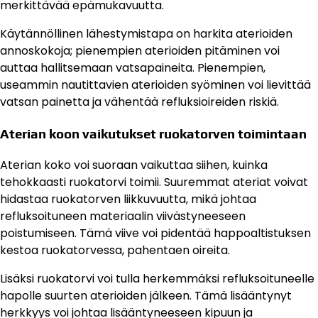
merkittävää epämukavuutta.
Käytännöllinen lähestymistapa on harkita aterioiden
annoskokoja; pienempien aterioiden pitäminen voi
auttaa hallitsemaan vatsapaineita. Pienempien,
useammin nautittavien aterioiden syöminen voi lievittää
vatsan painetta ja vähentää refluksioireiden riskiä.
Aterian koon vaikutukset ruokatorven toimintaan
Aterian koko voi suoraan vaikuttaa siihen, kuinka
tehokkaasti ruokatorvi toimii. Suuremmat ateriat voivat
hidastaa ruokatorven liikkuvuutta, mikä johtaa
refluksoituneen materiaalin viivästyneeseen
poistumiseen. Tämä viive voi pidentää happoaltistuksen
kestoa ruokatorvessa, pahentaen oireita.
Lisäksi ruokatorvi voi tulla herkemmäksi refluksoituneelle
hapolle suurten aterioiden jälkeen. Tämä lisääntynyt
herkkyys voi johtaa lisääntyneeseen kipuun ja