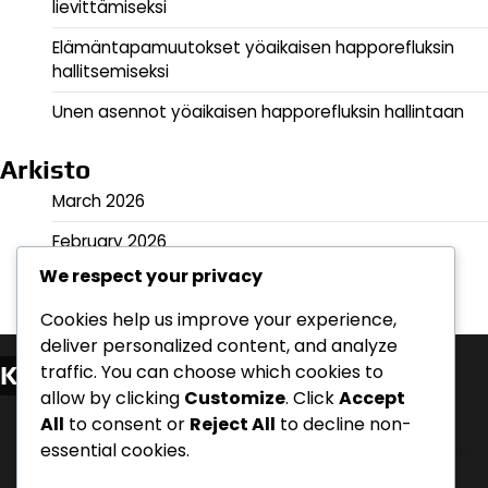
lievittämiseksi
Elämäntapamuutokset yöaikaisen happorefluksin
hallitsemiseksi
Unen asennot yöaikaisen happorefluksin hallintaan
Arkisto
March 2026
February 2026
We respect your privacy
Cookies help us improve your experience,
deliver personalized content, and analyze
traffic. You can choose which cookies to
Kategoriat
allow by clicking
Customize
. Click
Accept
Ateria-aikaprotokollat yöaikaisen happorefluksin
All
to consent or
Reject All
to decline non-
lievittämiseksi
essential cookies.
Elämäntapamuutokset yöaikaisen happorefluksin