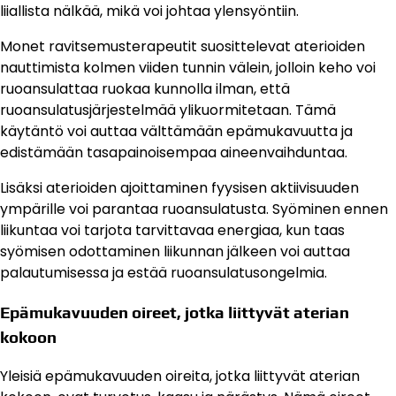
liiallista nälkää, mikä voi johtaa ylensyöntiin.
Monet ravitsemusterapeutit suosittelevat aterioiden
nauttimista kolmen viiden tunnin välein, jolloin keho voi
ruoansulattaa ruokaa kunnolla ilman, että
ruoansulatusjärjestelmää ylikuormitetaan. Tämä
käytäntö voi auttaa välttämään epämukavuutta ja
edistämään tasapainoisempaa aineenvaihduntaa.
Lisäksi aterioiden ajoittaminen fyysisen aktiivisuuden
ympärille voi parantaa ruoansulatusta. Syöminen ennen
liikuntaa voi tarjota tarvittavaa energiaa, kun taas
syömisen odottaminen liikunnan jälkeen voi auttaa
palautumisessa ja estää ruoansulatusongelmia.
Epämukavuuden oireet, jotka liittyvät aterian
kokoon
Yleisiä epämukavuuden oireita, jotka liittyvät aterian