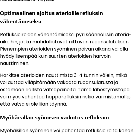
Optimaalinen ajoitus aterioille refluksin
vähentämiseksi
Refluksioireiden vähentämiseksi pyri säännöllisiin ateria-
aikoihin, jotka mahdollistavat riittävän ruoansulatuksen.
Pienempien aterioiden syöminen päivän aikana voi olla
hyödyllisempää kuin suurten aterioiden harvoin
nauttiminen.
Harkitse aterioiden nauttimista 3-4 tunnin välein, mikä
voi auttaa ylläpitämään vakaata ruoansulatusta ja
estämään liiallista vatsapaineita. Tämä lähestymistapa
voi myös vähentää happorefluksin riskiä varmistamalla,
että vatsa ei ole liian täynnä.
Myöhäisillan syömisen vaikutus refluksiin
Myöhäisillan syöminen voi pahentaa refluksioireita kehon