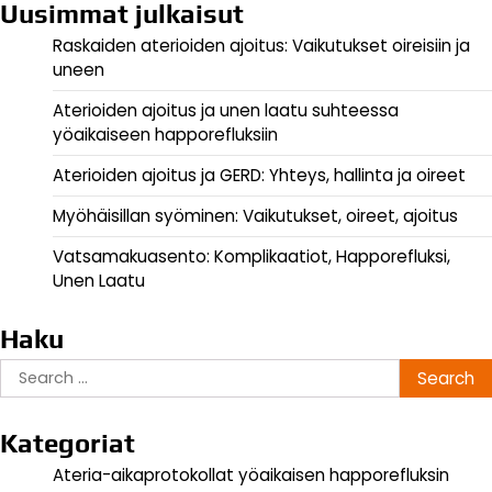
Uusimmat julkaisut
Raskaiden aterioiden ajoitus: Vaikutukset oireisiin ja
uneen
Aterioiden ajoitus ja unen laatu suhteessa
yöaikaiseen happorefluksiin
Aterioiden ajoitus ja GERD: Yhteys, hallinta ja oireet
Myöhäisillan syöminen: Vaikutukset, oireet, ajoitus
Vatsamakuasento: Komplikaatiot, Happorefluksi,
Unen Laatu
Haku
Search
for:
Kategoriat
Ateria-aikaprotokollat yöaikaisen happorefluksin