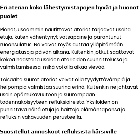
Eri aterian koko lähestymistapojen hyvät ja huonot
puolet
Pienet, useammin nautittavat ateriat tarjoavat useita
etuja, kuten vähentynyt vatsapaine ja parantunut
ruoansulatus. Ne voivat myös auttaa ylläpitämään
energiatasoja päivän aikana. Kuitenkin jotkut saattavat
kokea haasteita useiden aterioiden suunnittelussa ja
valmistamisessa, mikä voi olla aikaa vievää.
Toisaalta suuret ateriat voivat olla tyydyttävämpiä ja
helpompia valmistaa suurina erinä. Kuitenkin ne johtavat
usein epämukavuuteen ja suurempaan
todennäköisyyteen refluksioireista. Yksilöiden on
punnittava näitä etuja ja haittoja elämäntapansa ja
refluksin vakavuuden perusteella.
Suositellut annoskoot refluksista kärsiville