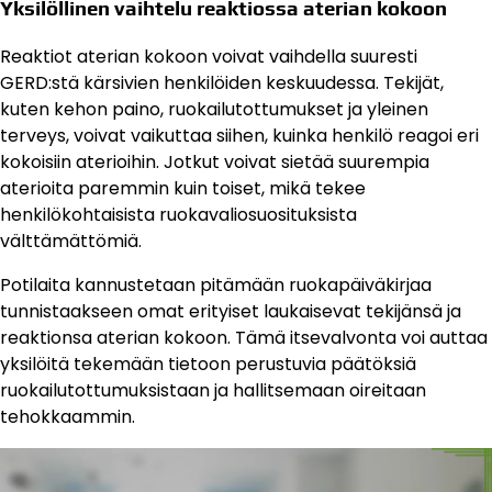
Yksilöllinen vaihtelu reaktiossa aterian kokoon
Reaktiot aterian kokoon voivat vaihdella suuresti
GERD:stä kärsivien henkilöiden keskuudessa. Tekijät,
kuten kehon paino, ruokailutottumukset ja yleinen
terveys, voivat vaikuttaa siihen, kuinka henkilö reagoi eri
kokoisiin aterioihin. Jotkut voivat sietää suurempia
aterioita paremmin kuin toiset, mikä tekee
henkilökohtaisista ruokavaliosuosituksista
välttämättömiä.
Potilaita kannustetaan pitämään ruokapäiväkirjaa
tunnistaakseen omat erityiset laukaisevat tekijänsä ja
reaktionsa aterian kokoon. Tämä itsevalvonta voi auttaa
yksilöitä tekemään tietoon perustuvia päätöksiä
ruokailutottumuksistaan ja hallitsemaan oireitaan
tehokkaammin.