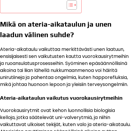
Mikä on ateria-aikataulun ja unen
laadun välinen suhde?
Ateria-aikataulu vaikuttaa merkittävästi unen laatuun,
ensisijaisesti sen vaikutusten kautta vuorokausirytmeihin
ja ruoansulatusprosesseihin. Syöminen epäsäännöllisinä
aikoina tai liian lähellä nukkumaanmenoa voi häiritä
unirutiineja ja pahentaa ongelmia, kuten happorefluksia,
mikä johtaa huonoon lepoon ja yleisiin terveysongelmiin.
Ateria-aikataulun vaikutus vuorokausirytmeihin
Vuorokausirytmit ovat kehon luonnollisia biologisia
kelloja, jotka säätelevät uni-valverytmiä, ja niihin
vaikuttavat ulkoiset tekijät, kuten valo ja ateria-aikataulu.