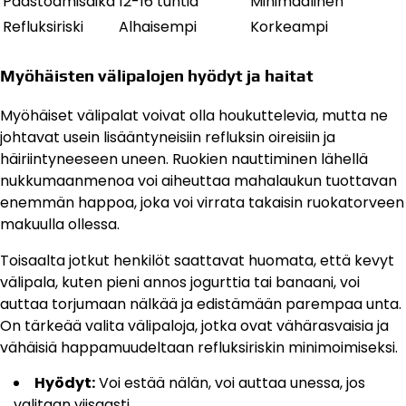
Paastoamisaika
12-16 tuntia
Minimaalinen
Refluksiriski
Alhaisempi
Korkeampi
Myöhäisten välipalojen hyödyt ja haitat
Myöhäiset välipalat voivat olla houkuttelevia, mutta ne
johtavat usein lisääntyneisiin refluksin oireisiin ja
häiriintyneeseen uneen. Ruokien nauttiminen lähellä
nukkumaanmenoa voi aiheuttaa mahalaukun tuottavan
enemmän happoa, joka voi virrata takaisin ruokatorveen
makuulla ollessa.
Toisaalta jotkut henkilöt saattavat huomata, että kevyt
välipala, kuten pieni annos jogurttia tai banaani, voi
auttaa torjumaan nälkää ja edistämään parempaa unta.
On tärkeää valita välipaloja, jotka ovat vähärasvaisia ja
vähäisiä happamuudeltaan refluksiriskin minimoimiseksi.
Hyödyt:
Voi estää nälän, voi auttaa unessa, jos
valitaan viisaasti.