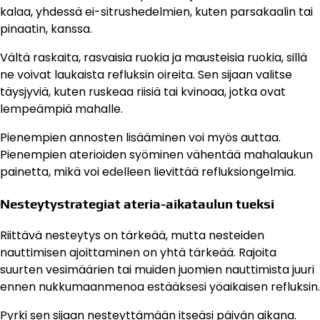
kalaa, yhdessä ei-sitrushedelmien, kuten parsakaalin tai
pinaatin, kanssa.
Vältä raskaita, rasvaisia ruokia ja mausteisia ruokia, sillä
ne voivat laukaista refluksin oireita. Sen sijaan valitse
täysjyviä, kuten ruskeaa riisiä tai kvinoaa, jotka ovat
lempeämpiä mahalle.
Pienempien annosten lisääminen voi myös auttaa.
Pienempien aterioiden syöminen vähentää mahalaukun
painetta, mikä voi edelleen lievittää refluksiongelmia.
Nesteytystrategiat ateria-aikataulun tueksi
Riittävä nesteytys on tärkeää, mutta nesteiden
nauttimisen ajoittaminen on yhtä tärkeää. Rajoita
suurten vesimäärien tai muiden juomien nauttimista juuri
ennen nukkumaanmenoa estääksesi yöaikaisen refluksin.
Pyrki sen sijaan nesteyttämään itseäsi päivän aikana.