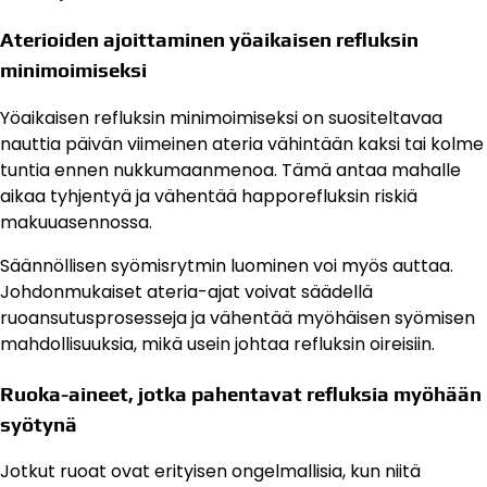
Aterioiden ajoittaminen yöaikaisen refluksin
minimoimiseksi
Yöaikaisen refluksin minimoimiseksi on suositeltavaa
nauttia päivän viimeinen ateria vähintään kaksi tai kolme
tuntia ennen nukkumaanmenoa. Tämä antaa mahalle
aikaa tyhjentyä ja vähentää happorefluksin riskiä
makuuasennossa.
Säännöllisen syömisrytmin luominen voi myös auttaa.
Johdonmukaiset ateria-ajat voivat säädellä
ruoansutusprosesseja ja vähentää myöhäisen syömisen
mahdollisuuksia, mikä usein johtaa refluksin oireisiin.
Ruoka-aineet, jotka pahentavat refluksia myöhään
syötynä
Jotkut ruoat ovat erityisen ongelmallisia, kun niitä