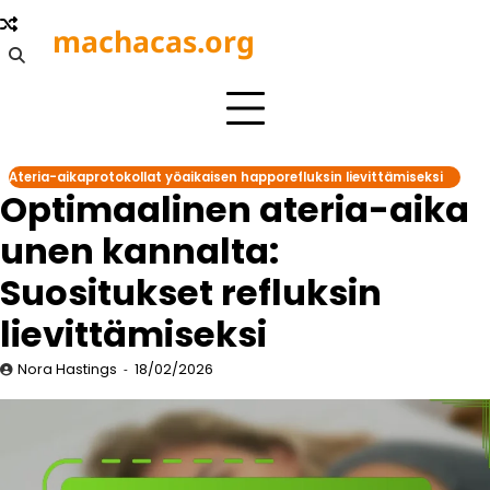
Skip
machacas.org
to
content
Ateria-aikaprotokollat yöaikaisen happorefluksin lievittämiseksi
Optimaalinen ateria-aika
unen kannalta:
Suositukset refluksin
lievittämiseksi
Nora Hastings
18/02/2026