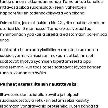
tuntia ennen nukkumaanmenoa. Tämä antaa kehollesi
riittävästi aikaa ruoansulatukseen, vähentäen
happorefluksin todennäköisyyttä yön aikana.
Esimerkiksi, jos aiot nukkua klo 22, yritä nauttia viimeinen
ateriasi klo 19 mennessä. Tämä ajoitus voi auttaa
minimoimaan yöaikaisia oireita ja edistämään parempaa
unta.
Lisäksi ota huomioon yksilöllinen reaktiosi ruokaan ja
säädä syömisrytmiäsi sen mukaan. Jotkut ihmiset
saattavat hyötyä syömisen lopettamisesta jopa
aikaisemmin, kun taas toiset saattavat löytää kahden
tunnin ikkunan riittäväksi.
Parhaat ateriat iltaisin nautittavaksi
Ilta-aterioiden tulisi olla kevyitä ja helposti
ruoansulatettavia refluksin estämiseksi. Keskity
lisäämään vähärasvaisia proteiineja, kuten kanaa tai