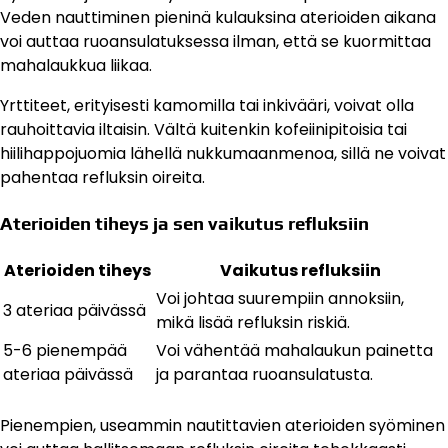
Veden nauttiminen pieninä kulauksina aterioiden aikana
voi auttaa ruoansulatuksessa ilman, että se kuormittaa
mahalaukkua liikaa.
Yrttiteet, erityisesti kamomilla tai inkivääri, voivat olla
rauhoittavia iltaisin. Vältä kuitenkin kofeiinipitoisia tai
hiilihappojuomia lähellä nukkumaanmenoa, sillä ne voivat
pahentaa refluksin oireita.
Aterioiden tiheys ja sen vaikutus refluksiin
Aterioiden tiheys
Vaikutus refluksiin
Voi johtaa suurempiin annoksiin,
3 ateriaa päivässä
mikä lisää refluksin riskiä.
5-6 pienempää
Voi vähentää mahalaukun painetta
ateriaa päivässä
ja parantaa ruoansulatusta.
Pienempien, useammin nautittavien aterioiden syöminen