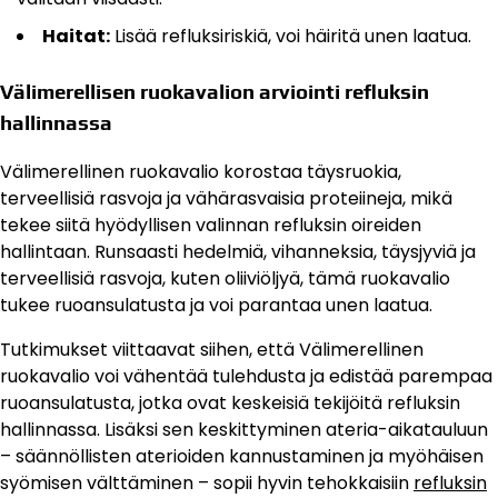
Haitat:
Lisää refluksiriskiä, voi häiritä unen laatua.
Välimerellisen ruokavalion arviointi refluksin
hallinnassa
Välimerellinen ruokavalio korostaa täysruokia,
terveellisiä rasvoja ja vähärasvaisia proteiineja, mikä
tekee siitä hyödyllisen valinnan refluksin oireiden
hallintaan. Runsaasti hedelmiä, vihanneksia, täysjyviä ja
terveellisiä rasvoja, kuten oliiviöljyä, tämä ruokavalio
tukee ruoansulatusta ja voi parantaa unen laatua.
Tutkimukset viittaavat siihen, että Välimerellinen
ruokavalio voi vähentää tulehdusta ja edistää parempaa
ruoansulatusta, jotka ovat keskeisiä tekijöitä refluksin
hallinnassa. Lisäksi sen keskittyminen ateria-aikatauluun
– säännöllisten aterioiden kannustaminen ja myöhäisen
syömisen välttäminen – sopii hyvin tehokkaisiin
refluksin