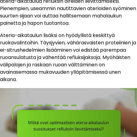
ateria-aikataulua refluksin oireiden lievittämiseksi.
Pienempien, useammin nautittavien aterioiden syöminen
suurten sijaan voi auttaa hallitsemaan mahalaukun
painetta ja hapon tuotantoa.
Ateria-aikataulun lisäksi on hyödyllistä keskittyä
ruokavalintoihin. Täysjyvien, vähärasvaisten proteiinien ja
ei-sitrushedelmien lisääminen voi edistää parempaa
ruoansulatusta ja vähentää refluksijaksoja. Myöhäisten
välipalojen ja raskaan ruoan välttäminen on
avainasemassa mukavuuden ylläpitämisessä unen
aikana.