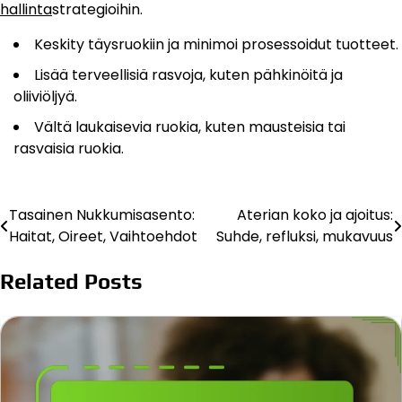
hallinta
strategioihin.
Keskity täysruokiin ja minimoi prosessoidut tuotteet.
Lisää terveellisiä rasvoja, kuten pähkinöitä ja
oliiviöljyä.
Vältä laukaisevia ruokia, kuten mausteisia tai
rasvaisia ruokia.
Tasainen Nukkumisasento:
Aterian koko ja ajoitus:
Post
Haitat, Oireet, Vaihtoehdot
Suhde, refluksi, mukavuus
navigation
Related Posts