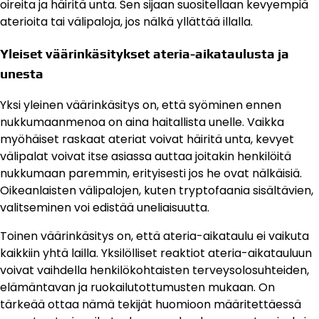
oireita ja häiritä unta. Sen sijaan suositellaan kevyempiä
aterioita tai välipaloja, jos nälkä yllättää illalla.
Yleiset väärinkäsitykset ateria-aikataulusta ja
unesta
Yksi yleinen väärinkäsitys on, että syöminen ennen
nukkumaanmenoa on aina haitallista unelle. Vaikka
myöhäiset raskaat ateriat voivat häiritä unta, kevyet
välipalat voivat itse asiassa auttaa joitakin henkilöitä
nukkumaan paremmin, erityisesti jos he ovat nälkäisiä.
Oikeanlaisten välipalojen, kuten tryptofaania sisältävien,
valitseminen voi edistää uneliaisuutta.
Toinen väärinkäsitys on, että ateria-aikataulu ei vaikuta
kaikkiin yhtä lailla. Yksilölliset reaktiot ateria-aikatauluun
voivat vaihdella henkilökohtaisten terveysolosuhteiden,
elämäntavan ja ruokailutottumusten mukaan. On
tärkeää ottaa nämä tekijät huomioon määritettäessä