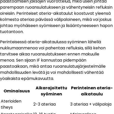
paastoamisen jaksojen vuorottelua, mikä usein johtaa
parempaan ruoansulatukseen ja vähentyneisiin refluksin
oireisiin. Perinteiset ateria-aikataulut koostuvat yleensä
kolmesta ateriaa päivässä välipaloineen, mikä voi joskus
johtaa myöhäiseen syömiseen ja lisääntyneeseen hapon
tuotantoon.
Perinteisessä ateria-aikataulussa syöminen lähellä
nukkumaanmenoa voi pahentaa refluksia, sillä kehon
tarvitsee aikaa ruoansulatukseen ennen makuulle
menoa. Sen sijaan IF kannustaa pidempään
paastoaikaan, mikä antaa ruoansulatusjärjestelmälle
mahdollisuuden levätä ja voi mahdollisesti vähentää
yöaikaista epämukavuutta.
Aikarajoitettu
Perinteinen ateria-
Ominaisuus
syöminen
aikataulu
Aterioiden
2-3 ateriaa
3 ateriaa + välipaloja
tiheys