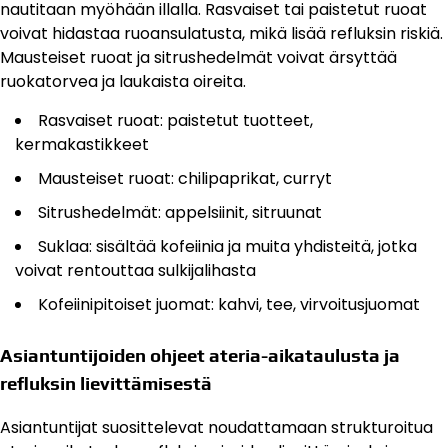
nautitaan myöhään illalla. Rasvaiset tai paistetut ruoat
voivat hidastaa ruoansulatusta, mikä lisää refluksin riskiä.
Mausteiset ruoat ja sitrushedelmät voivat ärsyttää
ruokatorvea ja laukaista oireita.
Rasvaiset ruoat: paistetut tuotteet,
kermakastikkeet
Mausteiset ruoat: chilipaprikat, curryt
Sitrushedelmät: appelsiinit, sitruunat
Suklaa: sisältää kofeiinia ja muita yhdisteitä, jotka
voivat rentouttaa sulkijalihasta
Kofeiinipitoiset juomat: kahvi, tee, virvoitusjuomat
Asiantuntijoiden ohjeet ateria-aikataulusta ja
refluksin lievittämisestä
Asiantuntijat suosittelevat noudattamaan strukturoitua