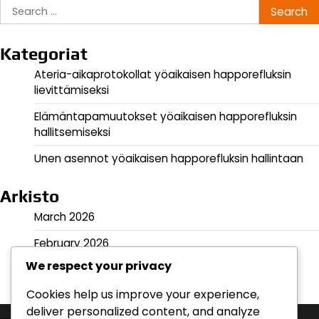
Search
for:
Kategoriat
Ateria-aikaprotokollat yöaikaisen happorefluksin
lievittämiseksi
Elämäntapamuutokset yöaikaisen happorefluksin
hallitsemiseksi
Unen asennot yöaikaisen happorefluksin hallintaan
Arkisto
March 2026
February 2026
We respect your privacy
Cookies help us improve your experience,
deliver personalized content, and analyze