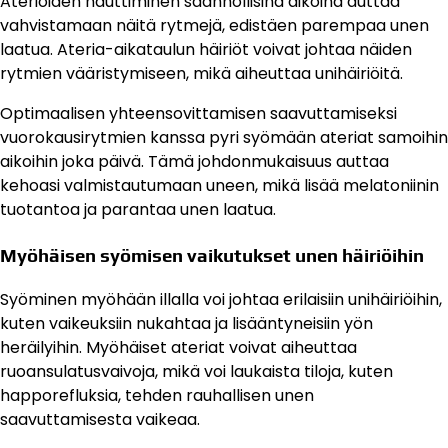
Aterioiden nauttiminen säännöllisinä aikoina auttaa
vahvistamaan näitä rytmejä, edistäen parempaa unen
laatua. Ateria-aikataulun häiriöt voivat johtaa näiden
rytmien vääristymiseen, mikä aiheuttaa unihäiriöitä.
Optimaalisen yhteensovittamisen saavuttamiseksi
vuorokausirytmien kanssa pyri syömään ateriat samoihin
aikoihin joka päivä. Tämä johdonmukaisuus auttaa
kehoasi valmistautumaan uneen, mikä lisää melatoniinin
tuotantoa ja parantaa unen laatua.
Myöhäisen syömisen vaikutukset unen häiriöihin
Syöminen myöhään illalla voi johtaa erilaisiin unihäiriöihin,
kuten vaikeuksiin nukahtaa ja lisääntyneisiin yön
heräilyihin. Myöhäiset ateriat voivat aiheuttaa
ruoansulatusvaivoja, mikä voi laukaista tiloja, kuten
happorefluksia, tehden rauhallisen unen
saavuttamisesta vaikeaa.