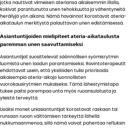
jotka nauttivat viimeisen ateriansa aikaisemmin illalla,
kokivat parantunutta unen tehokkuutta ja vähentyneitä
heräilyjä yön aikana. Nämä havainnot korostavat ateria-
aikataulun merkitystä palauttavan unen edistämisessä.
Asiantuntijoiden mielipiteet ateria-aikataulusta
paremman unen saavuttamiseksi
Asiantuntijat suosittelevat säännöllisen syömisrytmin
luomista unen laadun parantamiseksi. Ravintoterapeutit
ehdottavat usein, että yksilöiden tulisi priorisoida
aikaisempia ateria-aikoja luonnollisten
vuorokausirytmien mukaiseksi. Tämä lähestymistapa
tukee paitsi parempaa unta myös ruoansulatusta ja
yleistä terveyttä.
Lisäksi monet uniasiantuntijat korostavat raskaan tai
runsaan ruoan välttämisen tärkeyttä lähellä
nukkumaanmenoa, sillä nämä voivat pahentaa refluksin