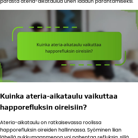
parasta ateria-aikataulua unen laadun parantamiseksi.
Kuinka ateria-aikataulu vaikuttaa
happorefluksin oireisiin?
Ateria-aikataulu on ratkaisevassa roolissa
happorefluksin oireiden hallinnassa. Syöminen liian
lähellä nukkumaanmenoa voi pahentaa refluksia, sillä