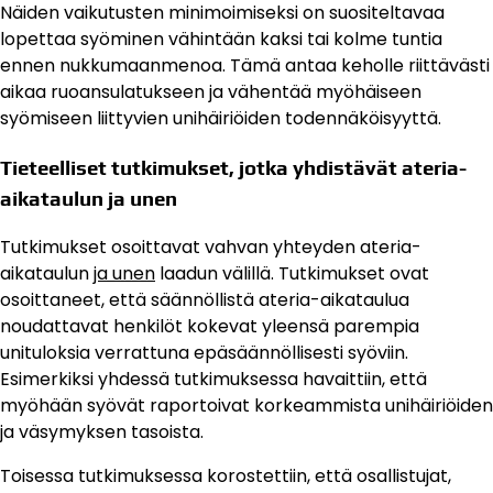
Näiden vaikutusten minimoimiseksi on suositeltavaa
lopettaa syöminen vähintään kaksi tai kolme tuntia
ennen nukkumaanmenoa. Tämä antaa keholle riittävästi
aikaa ruoansulatukseen ja vähentää myöhäiseen
syömiseen liittyvien unihäiriöiden todennäköisyyttä.
Tieteelliset tutkimukset, jotka yhdistävät ateria-
aikataulun ja unen
Tutkimukset osoittavat vahvan yhteyden ateria-
aikataulun
ja unen
laadun välillä. Tutkimukset ovat
osoittaneet, että säännöllistä ateria-aikataulua
noudattavat henkilöt kokevat yleensä parempia
unituloksia verrattuna epäsäännöllisesti syöviin.
Esimerkiksi yhdessä tutkimuksessa havaittiin, että
myöhään syövät raportoivat korkeammista unihäiriöiden
ja väsymyksen tasoista.
Toisessa tutkimuksessa korostettiin, että osallistujat,