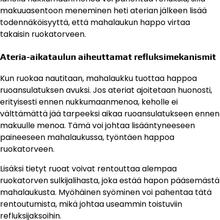
makuuasentoon meneminen heti aterian jälkeen lisää
todennäköisyyttä, että mahalaukun happo virtaa
takaisin ruokatorveen.
Ateria-aikataulun aiheuttamat refluksimekanismit
Kun ruokaa nautitaan, mahalaukku tuottaa happoa
ruoansulatuksen avuksi. Jos ateriat ajoitetaan huonosti,
erityisesti ennen nukkumaanmenoa, keholle ei
välttämättä jää tarpeeksi aikaa ruoansulatukseen ennen
makuulle menoa. Tämä voi johtaa lisääntyneeseen
paineeseen mahalaukussa, työntäen happoa
ruokatorveen.
Lisäksi tietyt ruoat voivat rentouttaa alempaa
ruokatorven sulkijalihasta, joka estää hapon pääsemästä
mahalaukusta. Myöhäinen syöminen voi pahentaa tätä
rentoutumista, mikä johtaa useammin toistuviin
refluksijaksoihin.