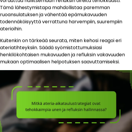
voi auttaa hallitsemaan refluksin oireita tehokkaasti.
Tämä lähestymistapa mahdollistaa paremman
ruoansulatuksen ja vähentää epämukavuuden
todennäköisyyttä verrattuna harvempiin, suurempiin
aterioihin.
Kuitenkin on tärkeää seurata, miten kehosi reagoi eri
ateriatihteyksiin. Säädä syömistottumuksiasi
henkilökohtaisen mukavuuden ja refluksin vakavuuden
mukaan optimaalisen helpotuksen saavuttamiseksi.